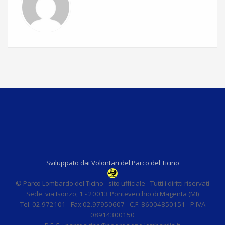
Sviluppato dai Volontari del Parco del Ticino
© Parco Lombardo del Ticino - sito ufficiale - Tutti i diritti riservati
Sede: via Isonzo, 1 - 20013 Pontevecchio di Magenta (MI)
Tel. 02.972101 - Fax 02.97950607 - C.F. 86004850151 - P.IVA
08914300150