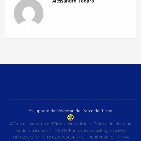
Alessandro Todaro
Sviluppato dai Volontari del Parco del Ticino
© Parco Lombardo del Ticino - sito ufficiale - Tutti i diritti riservati
Sede: via Isonzo, 1 - 20013 Pontevecchio di Magenta (MI)
Tel. 02.972101 - Fax 02.97950607 - C.F. 86004850151 - P.IVA