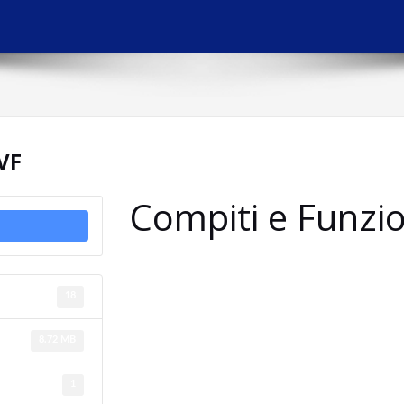
VF
Compiti e Funzi
18
8.72 MB
1