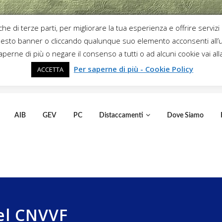
che di terze parti, per migliorare la tua esperienza e offrire servizi
sto banner o cliccando qualunque suo elemento acconsenti all’u
aperne di più o negare il consenso a tutti o ad alcuni cookie vai all
Per saperne di più - Cookie Policy
ACCETTA
AIB
GEV
PC
Distaccamenti
Dove Siamo
el CNVVF