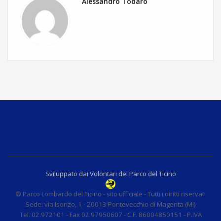
Alessandro Todaro
Sviluppato dai Volontari del Parco del Ticino
© Parco Lombardo del Ticino - sito ufficiale - Tutti i diritti riservati
Sede: via Isonzo, 1 - 20013 Pontevecchio di Magenta (MI)
Tel. 02.972101 - Fax 02.97950607 - C.F. 86004850151 - P.IVA