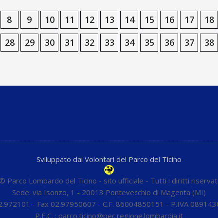
8
9
10
11
12
13
14
15
16
17
18
28
29
30
31
32
33
34
35
36
37
38
Sviluppato dai Volontari del Parco del Ticino
© Parco Lombardo del Ticino - sito ufficiale - Tutti i diritti riservat
Sede: via Isonzo, 1 - 20013 Pontevecchio di Magenta (MI)
02.972101 - Fax 02.97950607 - C.F. 86004850151 - P.IVA 08914
P.E.C. : parco.ticino@pec.regione.lombardia.it