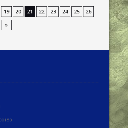
19
20
21
22
23
24
25
26
i
300150