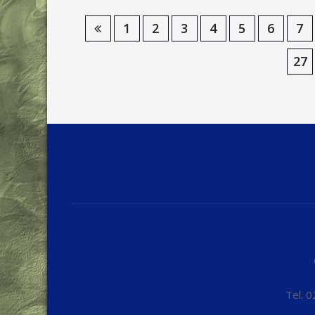
1
2
3
4
5
6
7
27
Tel. 