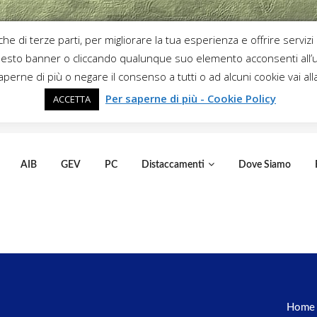
che di terze parti, per migliorare la tua esperienza e offrire servizi
sto banner o cliccando qualunque suo elemento acconsenti all’u
aperne di più o negare il consenso a tutti o ad alcuni cookie vai all
Per saperne di più - Cookie Policy
ACCETTA
AIB
GEV
PC
Distaccamenti
Dove Siamo
Home