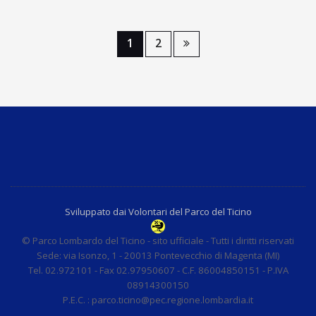
1
2
Sviluppato dai Volontari del Parco del Ticino
© Parco Lombardo del Ticino - sito ufficiale - Tutti i diritti riservati
Sede: via Isonzo, 1 - 20013 Pontevecchio di Magenta (MI)
Tel. 02.972101 - Fax 02.97950607 - C.F. 86004850151 - P.IVA
08914300150
P.E.C. : parco.ticino@pec.regione.lombardia.it